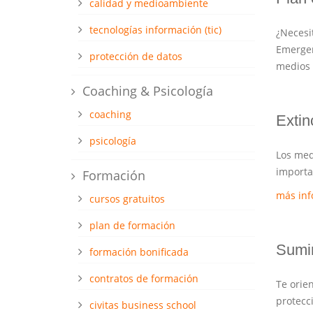
calidad y medioambiente
tecnologías información (tic)
¿Necesi
Emergen
protección de datos
medios 
Coaching & Psicología
coaching
Extin
psicología
Los med
importa
Formación
más in
cursos gratuitos
plan de formación
Sumin
formación bonificada
contratos de formación
Te orie
protecci
civitas business school