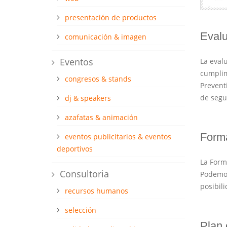
presentación de productos
Evalu
comunicación & imagen
Eventos
La eval
cumplim
congresos & stands
Prevent
de segu
dj & speakers
azafatas & animación
Forma
eventos publicitarios & eventos
deportivos
La Form
Consultoria
Podemos
posibil
recursos humanos
selección
Plan