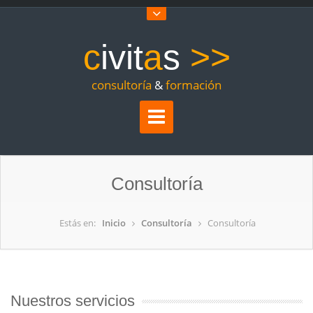
c
ivit
a
s
>>
consultoría
&
formación
Consultoría
Estás en:
Inicio
Consultoría
Consultoría
Nuestros servicios