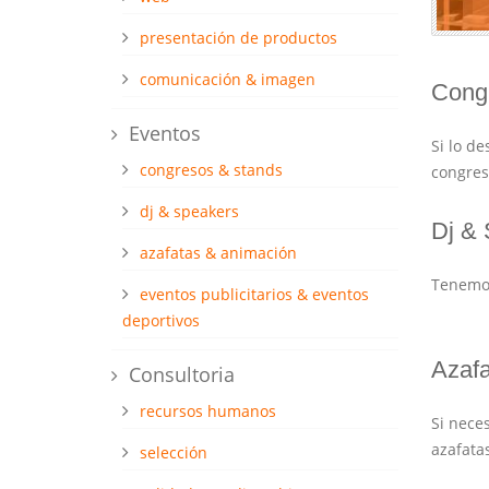
presentación de productos
comunicación & imagen
Cong
Eventos
Si lo d
congresos & stands
congres
dj & speakers
Dj &
azafatas & animación
Tenemos
eventos publicitarios & eventos
deportivos
Azafa
Consultoria
recursos humanos
Si nece
azafata
selección