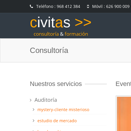
Teléfono : 968 412 384
Móvil : 626 900 009
c
ivit
a
s
>>
consultoría
&
formación
Consultoría
Nuestros servicios
Even
Auditoría
mystery-cliente misterioso
estudio de mercado