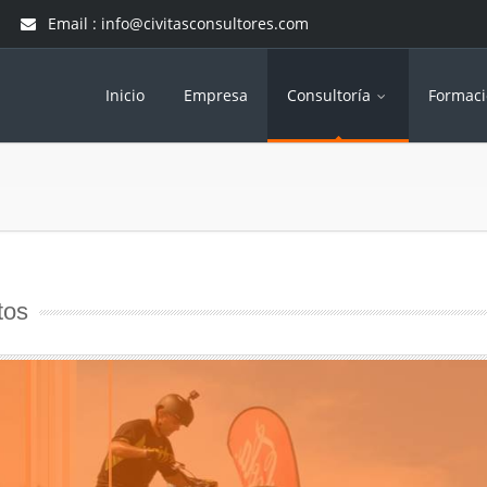
Email : info@civitasconsultores.com
Inicio
Empresa
Consultoría
Formac
tos